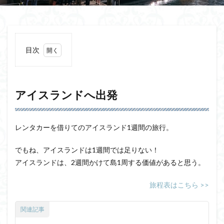
目次
1
アイ
スラ
ンド
アイスランドへ出発
へ出
発
1.1
レンタカーを借りてのアイスランド1週間の旅行。
成田
空港
でもね、アイスランドは1週間では足りない！
2
アイスランドは、2週間かけて島1周する価値があると思う。
コペ
ンハ
旅程表はこちら >>
ーゲ
ン
関連記事