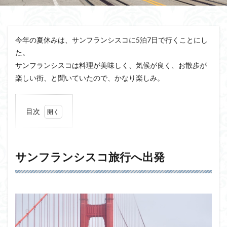
今年の夏休みは、サンフランシスコに5泊7日で行くことにし
た。
サンフランシスコは料理が美味しく、気候が良く、お散歩が
楽しい街、と聞いていたので、かなり楽しみ。
目次
1
サン
フラ
ンシ
サンフランシスコ旅行へ出発
スコ
旅行
へ出
発