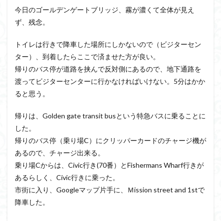
今日のゴールデンゲートブリッジ、霧が濃くて全体が見え
ず、残念。
トイレは行きで降車した場所にしかないので（ビジターセン
ター）、到着したらここで済ませた方が良い。
帰りのバス停が道路を挟んで反対側にあるので、地下通路を
渡ってビジターセンターに行かなければいけない。5分はかか
ると思う。
帰りは、Golden gate transit busという特急バスに乗ることに
した。
帰りのバス停（乗り場Ⅽ）にクリッパーカードのチャージ機が
あるので、チャージ出来る。
乗り場Cからは、Civic行き(70番）とFishermans Wharf行きが
あるらしく、Civic行きに乗った。
市街に入り、Googleマップ片手に、Ｍission street and 1stで
降車した。