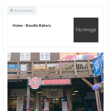
ンゲ
ート
Boudin Bakery
ブリ
ッジ
Home - Boudin Bakery
1.3
テイ
クア
ウト
デリ
1.4
サン
フラ
ンシ
スコ
市街
を散
策
1.5
カフ
ェ・
ゾエ
トロ