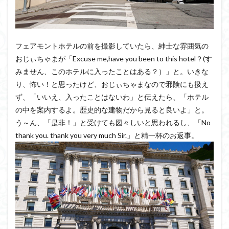
フェアモントホテルの前を撮影していたら、紳士な雰囲気の
おじぃちゃまが「Excuse me,have you been to this hotel？(す
みません、このホテルに入ったことはある？）」と。いきな
り、怖い！と思ったけど、おじぃちゃまなので邪険にも扱え
ず、「いいえ、入ったことはないわ」と伝えたら、「ホテル
の中を案内するよ。歴史的な建物だから見ると良いよ」と。
う～ん、「是非！」と受けても図々しいと思われるし、「No
thank you. thank you very much Sir.」と精一杯のお返事。