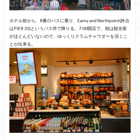
ープ
1.6
世界
ホテル前から、8番のバスに乗り、Earny and Northpoint(終点
一美味しい
ピザ
はPIER 35)というバス停で降りる。7:00開店で、朝は観光客
TOMMASO’S
がほとんどいないので、ゆっくりクラムチャウダーを頂くこ
1.7
とが出来る。
チャ
イナ
タウ
ンの
ワン
タン
専門
店