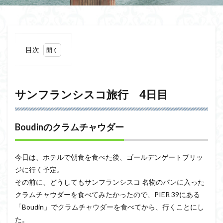
目次
1
サン
フラ
ンシ
サンフランシスコ旅行 4日目
スコ
旅
行
Boudinのクラムチャウダー
4日
目
1.1
今日は、ホテルで朝食を食べた後、ゴールデンゲートブリッ
Boudin
ジに行く予定。
のクラ
ムチャ
その前に、どうしてもサンフランシスコ 名物のパンに入った
ウダー
クラムチャウダーを食べてみたかったので、PIER 39にある
1.2
「Boudin」でクラムチャウダーを食べてから、行くことにし
ゴー
た。
ルデ